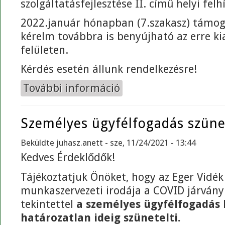
szolgáltatásfejlesztése II. című helyi felh
2022.január hónapban (7.szakasz) támog
kérelm továbbra is benyújható az erre kia
felületen.
Kérdés esetén állunk rendelkezésre!
További információ
Nyitott pályázati felhívás tartalo
Személyes ügyfélfogadás szüne
Beküldte
juhasz.anett
- sze, 11/24/2021 - 13:44
Kedves Érdeklődők!
Tájékoztatjuk Önöket, hogy az Eger Vidék
munkaszervezeti irodája a COVID járvány 
tekintettel
a személyes ügyfélfogadás 
határozatlan ideig szünetelti.