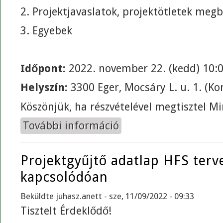
2. Projektjavaslatok, projektötletek megb
3. Egyebek
Időpont:
2022. november 22. (kedd) 10:
Helyszín:
3300 Eger, Mocsáry L. u. 1. (K
Köszönjük, ha részvételével megtisztel Mi
További információ
Tájékoztató és Projektgyűjtő Fór
Projektgyűjtő adatlap HFS terv
kapcsolódóan
Beküldte
juhasz.anett
- sze, 11/09/2022 - 09:33
Tisztelt Érdeklődő!