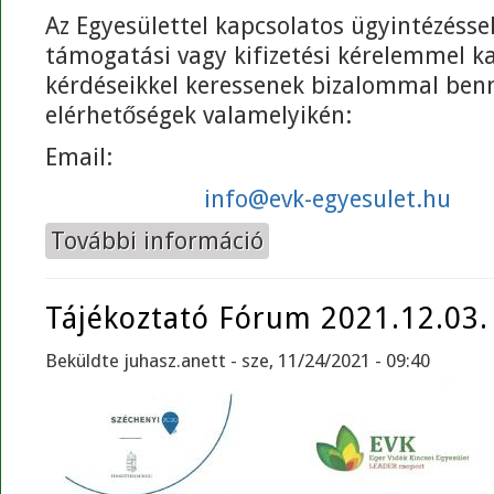
Az Egyesülettel kapcsolatos ügyintézéssel,
támogatási vagy kifizetési kérelemmel k
kérdéseikkel keressenek bizalommal ben
elérhetőségek valamelyikén:
Email:
info@evk-egyesulet.hu
További információ
Személyes ügyfélfogadás szünetel
Tájékoztató Fórum 2021.12.03.
Beküldte
juhasz.anett
- sze, 11/24/2021 - 09:40