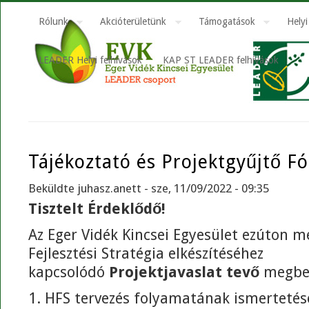
Rólunk
Akcióterületünk
Támogatások
Helyi
LEADER Helyi felhívások
KAP ST LEADER felhívások
Tájékoztató és Projektgyűjtő F
Beküldte
juhasz.anett
- sze, 11/09/2022 - 09:35
Tisztelt Érdeklődő!
Az Eger Vidék Kincsei Egyesület ezúton m
Fejlesztési Stratégia elkészítéséhez
kapcsolódó
Projektjavaslat tevő
megbe
1. HFS tervezés folyamatának ismertetés