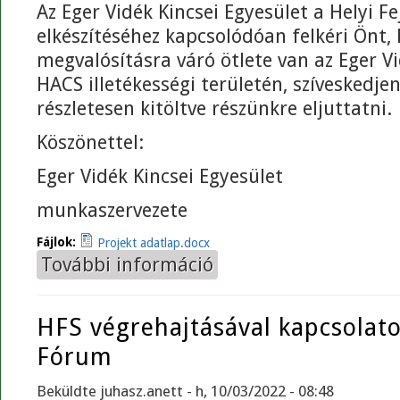
Az Eger Vidék Kincsei Egyesület a Helyi Fe
elkészítéséhez kapcsolódóan felkéri Önt,
megvalósításra váró ötlete van az Eger Vi
HACS illetékességi területén, szíveskedje
részletesen kitöltve részünkre eljuttatni.
Köszönettel:
Eger Vidék Kincsei Egyesület
munkaszervezete
Fájlok:
Projekt adatlap.docx
További információ
Projektgyűjtő adatlap HFS tervez
HFS végrehajtásával kapcsolato
Fórum
Beküldte
juhasz.anett
- h, 10/03/2022 - 08:48