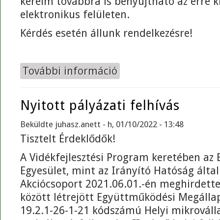
kérelm továbbra is benyújtható az erre ki
elektronikus felületen.
Kérdés esetén állunk rendelkezésre!
További információ
Nyitott pályázati felhívás tartalo
Nyitott pályázati felhívás
Beküldte
juhasz.anett
- h, 01/10/2022 - 13:48
Tisztelt Érdeklődők!
A Vidékfejlesztési Program keretében az 
Egyesület, mint az Irányító Hatóság által
Akciócsoport 2021.06.01.-én meghirdette
között létrejött Együttműködési Megálla
19.2.1-26-1-21 kódszámú Helyi mikrováll