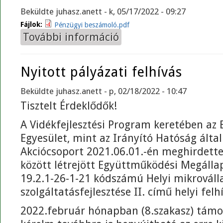
Beküldte
juhasz.anett
- k, 05/17/2022 - 09:27
Fájlok:
Pénzügyi beszámoló.pdf
További információ
2021. évi Számviteli beszámoló t
Nyitott pályázati felhívás
Beküldte
juhasz.anett
- p, 02/18/2022 - 10:47
Tisztelt Érdeklődők!
A Vidékfejlesztési Program keretében az 
Egyesület, mint az Irányító Hatóság által
Akciócsoport 2021.06.01.-én meghirdette
között létrejött Együttműködési Megálla
19.2.1-26-1-21 kódszámú Helyi mikrováll
szolgáltatásfejlesztése II. című helyi felh
2022.február hónapban (8.szakasz) támo