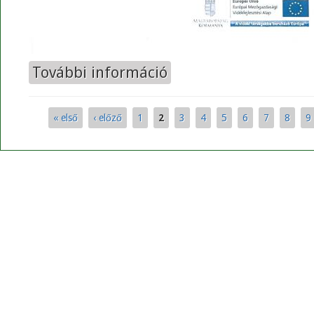
További információ
Tájékoztató Fórum 2021.10.05. t
« első
‹ előző
1
2
3
4
5
6
7
8
9
Oldalak