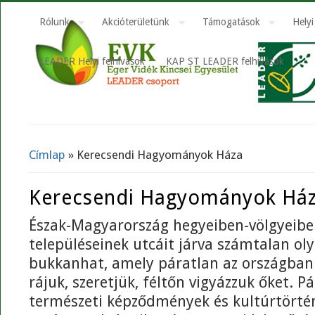
Rólunk
Akcióterületünk
Támogatások
Helyi
LEADER Helyi felhívások
KAP ST LEADER felhívások
Címlap
» Kerecsendi Hagyományok Háza
Jelenlegi hely
Kerecsendi Hagyományok Há
Észak-Magyarország hegyeiben-völgyeibe
településeinek utcáit járva számtalan ol
bukkanhat, amely páratlan az országban
rájuk, szeretjük, féltőn vigyázzuk őket. P
természeti képződmények és kultúrtörté