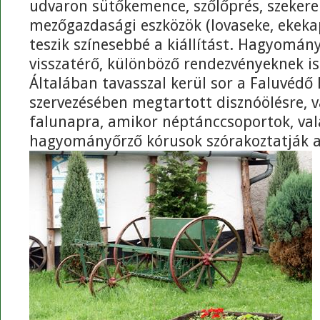
udvaron sütőkemence, szőlőprés, szekere
mezőgazdasági eszközök (lovaseke, ekeka
teszik színesebbé a kiállítást. Hagyomán
visszatérő, különböző rendezvényeknek is 
Általában tavasszal kerül sor a Faluvédő
szervezésében megtartott disznóölésre, 
falunapra, amikor néptánccsoportok, va
hagyományőrző kórusok szórakoztatják a