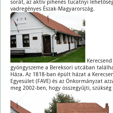
sorát, az aktív pihenés tucatnyi lehetőség
vadregényes Észak-Magyarország.
Kerecsend 
gyöngyszeme a Bereksori utcában talál
Háza. Az 1818-ban épült házat a Kerecse
Egyesület (FAVE) és az Önkormányzat azzal
meg 2002-ben, hogy összegyűjti, szükség sz