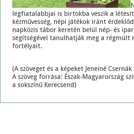
N
legfiatalabbjai is birtokba veszik a létes
kézművesség, népi játékok iránt érdeklőd
napközis tábor keretén belül nép- és ip
segítségével tanulhatják meg a régmúlt
fortélyait.
(A szöveget és a képeket Jeneiné Csernák
A szöveg forrása: Észak-Magyarország sz
a sokszínű Kerecsend)