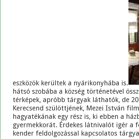
eszközök kerültek a nyárikonyhába is.
hátsó szobába a község történetével öss
térképek, apróbb tárgyak láthatók, de 20
Kerecsend szülöttjének, Mezei István fil
hagyatékának egy rész is, ki ebben a ház
gyermekkorát. Érdekes látnivalót igér a fé
kender feldolgozással kapcsolatos tárgy